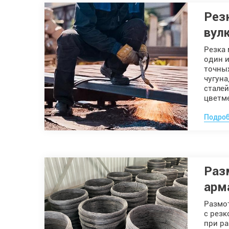
Рез
вул
Резка 
один 
точны
чугуна
сталей
цветме
Подроб
Раз
арм
Размо
с резк
при ра