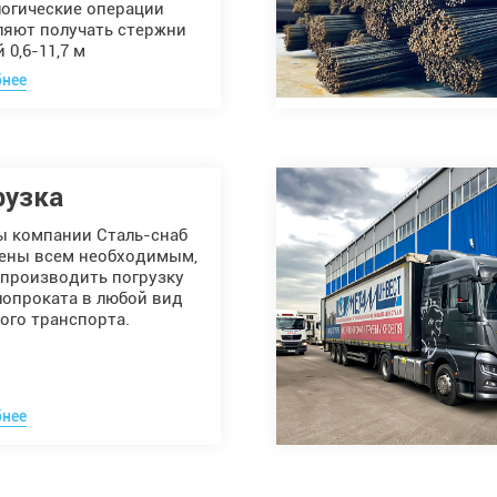
логические операции
ляют получать стержни
 0,6-11,7 м
нее
рузка
ы компании Сталь-снаб
ены всем необходимым,
 производить погрузку
лопроката в любой вид
ого транспорта.
нее