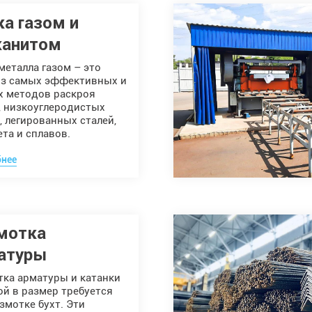
ка газом и
канитом
металла газом – это
из самых эффективных и
х методов раскроя
, низкоуглеродистых
, легированных сталей,
та и сплавов.
нее
мотка
атуры
тка арматуры и катанки
ой в размер требуется
змотке бухт. Эти