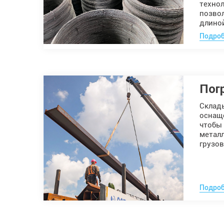
техно
позво
длиной
Подроб
Пог
Склад
оснащ
чтобы
метал
грузов
Подроб