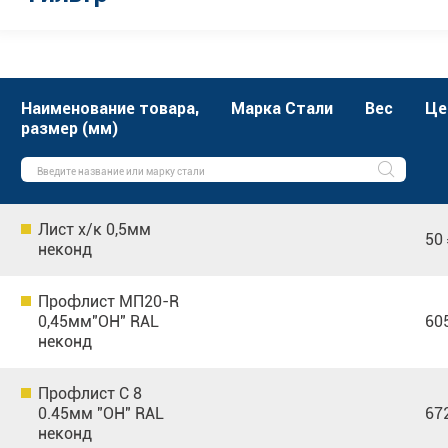
Наименование товара,
Марка Стали
Вес
Це
размер (мм)
Лист х/к 0,5мм
50
неконд
Профлист МП20-R
0,45мм"ОН" RAL
60
неконд
Профлист С 8
0.45мм "ОН" RAL
67
неконд