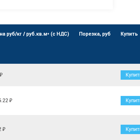
на руб/кг / руб.кв.м* (с НДС)
Порезка, руб
Купить
 ₽
Купит
5.22 ₽
Купит
2 ₽
Купит