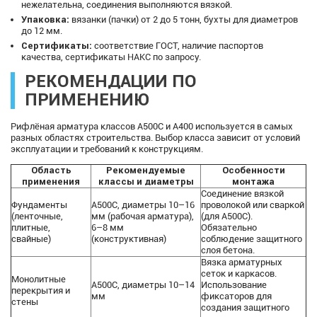
нежелательна, соединения выполняются вязкой.
Упаковка:
вязанки (пачки) от 2 до 5 тонн, бухты для диаметров
до 12 мм.
Сертификаты:
соответствие ГОСТ, наличие паспортов
качества, сертификаты НАКС по запросу.
РЕКОМЕНДАЦИИ ПО
ПРИМЕНЕНИЮ
Рифлёная арматура классов А500С и А400 используется в самых
разных областях строительства. Выбор класса зависит от условий
эксплуатации и требований к конструкциям.
Область
Рекомендуемые
Особенности
применения
классы и диаметры
монтажа
Соединение вязкой
Фундаменты
А500С, диаметры 10–16
проволокой или сваркой
(ленточные,
мм (рабочая арматура),
(для А500С).
плитные,
6–8 мм
Обязательно
свайные)
(конструктивная)
соблюдение защитного
слоя бетона.
Вязка арматурных
сеток и каркасов.
Монолитные
А500С, диаметры 10–14
Использование
перекрытия и
мм
фиксаторов для
стены
создания защитного