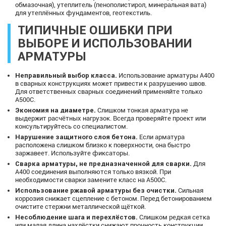
обмазочная), утеплитель (пенополистирол, минеральная вата)
для утеплённых фундаментов, геотекстиль.
ТИПИЧНЫЕ ОШИБКИ ПРИ
ВЫБОРЕ И ИСПОЛЬЗОВАНИИ
АРМАТУРЫ
Неправильный выбор класса.
Использование арматуры А400
в сварных конструкциях может привести к разрушению швов.
Для ответственных сварных соединений применяйте только
А500С.
Экономия на диаметре.
Слишком тонкая арматура не
выдержит расчётных нагрузок. Всегда проверяйте проект или
консультируйтесь со специалистом.
Нарушение защитного слоя бетона.
Если арматура
расположена слишком близко к поверхности, она быстро
заржавеет. Используйте фиксаторы.
Сварка арматуры, не предназначенной для сварки.
Для
А400 соединения выполняются только вязкой. При
необходимости сварки замените класс на А500С.
Использование ржавой арматуры без очистки.
Сильная
коррозия снижает сцепление с бетоном. Перед бетонированием
очистите стержни металлической щёткой.
Несоблюдение шага и перехлёстов.
Слишком редкая сетка
или малая длина нахлёстки снижают прочность конструкции.