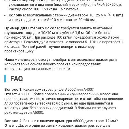
укладывается в два слоя (нижний и верхний) с ячейкой 20×20 см.
Расход около 100–150 кг на 1 м³ бетона.
Колонна:
вертикальные стержни диаметром 16–25 мм (4–8 шт.)
и хомуты диаметром 8–10 мм с шагом 20–40 см.
Пример для Старого Оскола:
требуется залить ленточный
фундамент под дом 10×10 м с глубиной 1,5 м. Объём бетона
примерно 30 м³. При расходе 100 кг/м³ понадобится около 3 тонн
арматуры. Рекомендуем заказать с запасом 5–10% на перехлёсты
и отходы. Точный расчёт лучше доверить инженеру-
проектировщику.
Наши менеджеры помогут подобрать оптимальные диаметры и
количество на основе вашего проекта или предоставят
консультацию по типовым решениям.
FAQ
Вопрос 1:
Какая арматура лучше: А500С или А400?
Ответ:
А500С — более современный и универсальный класс: она
прочнее, пластичнее, отлично сваривается и стоит обычно дешевле.
А400 постепенно вытесняется с рынка, но ещё применяется в
конструкциях без сварных соединений. В большинстве случаев
рекомендуется А500С.
Вопрос 2:
Есть ли в наличии арматура А500С диаметром 12 мм?
Ответ:
Да, это один из самых ходовых диаметров, всегда в