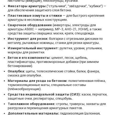
пистолеты (вяжущие), плоскогубцы, кусачки.
Фиксаторы арматуры
("стульчики", "звёздочки", "кубики") —
для обеспечения защитного слоя бетона.
Пластиковые хомуты и стяжки
— для быстрого крепления
арматуры в несложных конструкциях.
Сварочное оборудование
(инверторы, электроды для
арматуры А500С — например, МР-3, АНО-21, УОНИ), а также
средства защиты сварщика: маски, краги, спецодежда.
Инструмент для резки:
болгарки с отрезными дисками по
металлу, рычажные ножницы, станки для резки арматуры.
Измерительный инструмент:
рулетки, уровни, угольники,
маркеры для разметки.
Бетон и его компоненты:
цемент, песок, щебень,
пластификаторы, противоморозные добавки (при зимнем
бетонировании).
Опалубка:
щиты, телескопические стойки, балки, фанера,
смазка для опалубки.
Материалы для ухода за бетоном:
полиэтиленовая плёнка,
термоизоляционные маты, специальные составы
(плёнкообразующие).
Средства индивидуальной защиты (СИЗ):
каски, перчатки,
защитные очки, респираторы, спецобувь.
Такелажное оборудование:
стропы, траверсы, захваты для
разгрузки и перемещения арматурных пакетов.
Дополнительные материалы:
гидроизоляция (рулонная,