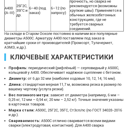
прочность, но сварка не
25Г2С,
рекомендуется (возможны
А400
6–40 (под
6–12 (по
35ГС и
хрупкие швы). Применяется в
(А-III)
заказ)
запросу)
др.
обычных железобетонных
конструкциях, где не
требуется сварных
соединений.
На складе в Старом Осколе постоянно в наличии все популярные
диаметры А500С. Арматуру А400 поставляем под заказ в
кратчайшие сроки от производителей (Промсорт, Тулачермет,
АЭМЗ, и др.).
КЛЮЧЕВЫЕ ХАРАКТЕРИСТИКИ
Профиль:
периодический (рифлёный) — серповидный у А500С,
кольцевой у А400. Обеспечивает надёжное сцепление с бетоном.
Диаметр:
от 6 до 32 мм (наиболее ходовые 10, 12, 14, 16 мм).
Длина:
стандартная мерная 11,7 м, возможна резка в размер по
вашему чертежу (услуга резки).
Вес погонного метра:
зависит от диаметра (например, 6 мм –
0,25 кг, 12 мм – 0,94 кг, 20 мм – 2,52 кг). Точные значения указаны
в карточках товаров.
Марка стали:
А500С, 25Г2С, 35ГС, Ст3сп/пс (по ГОСТ 34028-2016
и др.).
Свариваемость:
А500С отлично сваривается всеми видами
сварки (электродуговая, контактная). Для А400 сварка