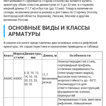
Металлинвест» (филиал в Старом Осколе) вы можете купить
арматуру обоих классов диаметром от 6 до 32 мм, в стержнях
мерной длины (11,7 м) и бухтах (до 12 мм). Товар в наличии на
складе, возможна резка в размер и доставка по Старому Осколу,
Белгородской области, Воронежу, Лискам, Москве и другим
регионам России.
ОСНОВНЫЕ ВИДЫ И КЛАССЫ
АРМАТУРЫ
В нашем каталоге представлены два основных класса рифлёной
арматуры. Их характеристики и назначение приведены в таблице.
Марка
Диаметры,
Класс
Длина, м
Особенности
стали
мм
Низкоуглеродистая сталь,
серповидный профиль,
отличная свариваемость
6, 8, 10, 12,
(электродуговая сварка),
11,7
14, 16, 18,
высокая пластичность,
А500С
А500С
(возможна
20, 22, 25,
морозостойкость до -50°C.
резка)
28, 32
Рекомендуется для
ответственных конструкций,
фундаментов, колонн,
перекрытий.
Легированная сталь, винтовое
рифление, повышенная