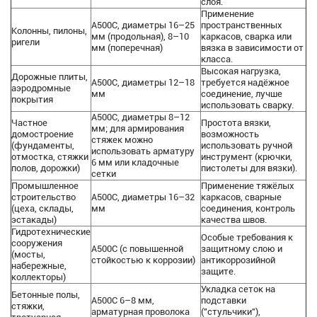
слоя.
Применение
А500С, диаметры 16–25
пространственных
Колонны, пилоны,
мм (продольная), 8–10
каркасов, сварка или
ригели
мм (поперечная)
вязка в зависимости от
класса.
Высокая нагрузка,
Дорожные плиты,
А500С, диаметры 12–18
требуется надёжное
аэродромные
мм
соединение, лучше
покрытия
использовать сварку.
А500С, диаметры 8–12
Частное
Простота вязки,
мм; для армирования
домостроение
возможность
стяжек можно
(фундаменты,
использовать ручной
использовать арматуру
отмостка, стяжки
инструмент (крючки,
6 мм или кладочные
полов, дорожки)
пистолеты для вязки).
сетки
Промышленное
Применение тяжёлых
строительство
А500С, диаметры 16–32
каркасов, сварные
(цеха, склады,
мм
соединения, контроль
эстакады)
качества швов.
Гидротехнические
Особые требования к
сооружения
А500С (с повышенной
защитному слою и
(мосты,
стойкостью к коррозии)
антикоррозийной
набережные,
защите.
коллекторы)
Укладка сеток на
Бетонные полы,
А500С 6–8 мм,
подставки
стяжки,
арматурная проволока
("стульчики"),