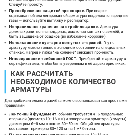
Следуйте проекту.
Пренебрежение защитой при сварке.
При сварке
оцинкованной или легированной арматуры выделяются вредные
газы — используйте вытяжку и респиратор.
Неправильное хранение на стройплощадке.
Арматура
должна храниться на поддонах, исключая контакт с землёй, и
быть защищена от осадков (во избежание коррозии).
Использование кустарно согнутых стержней.
Гнуть
арматуру можно только в холодном состоянии на специальных
станках. Нагрев и гибка "на коленке" снижают прочность.
Игнорирование требований ГОСТ.
Приобретайте арматуру с
сертификатами, чтобы быть уверенным в её характеристиках.
КАК РАССЧИТАТЬ
НЕОБХОДИМОЕ КОЛИЧЕСТВО
АРМАТУРЫ
Для приблизительного расчёта можно воспользоваться простыми
правилами:
Ленточный фундамент:
обычно требуется 4–6 продольных
стержней (диаметр 10–16 мм) и поперечная арматура (хомуты)
диаметром 6–8 мм с шагом 30–50 см. Общий вес арматуры
составляет примерно 80–120 кг на 1 м³ бетона.
Плита перекрытия:
арматура диаметром 12–16 мм