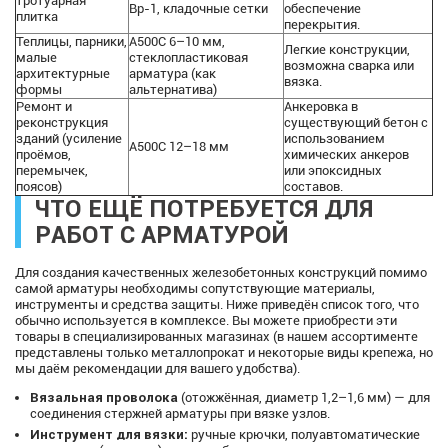
тротуарная
Вр-1, кладочные сетки
обеспечение
плитка
перекрытия.
Теплицы, парники,
А500С 6–10 мм,
Легкие конструкции,
малые
стеклопластиковая
возможна сварка или
архитектурные
арматура (как
вязка.
формы
альтернатива)
Ремонт и
Анкеровка в
реконструкция
существующий бетон с
зданий (усиление
использованием
А500С 12–18 мм
проёмов,
химических анкеров
перемычек,
или эпоксидных
поясов)
составов.
ЧТО ЕЩЁ ПОТРЕБУЕТСЯ ДЛЯ
РАБОТ С АРМАТУРОЙ
Для создания качественных железобетонных конструкций помимо
самой арматуры необходимы сопутствующие материалы,
инструменты и средства защиты. Ниже приведён список того, что
обычно используется в комплексе. Вы можете приобрести эти
товары в специализированных магазинах (в нашем ассортименте
представлены только металлопрокат и некоторые виды крепежа, но
мы даём рекомендации для вашего удобства).
Вязальная проволока
(отожжённая, диаметр 1,2–1,6 мм) — для
соединения стержней арматуры при вязке узлов.
Инструмент для вязки:
ручные крючки, полуавтоматические