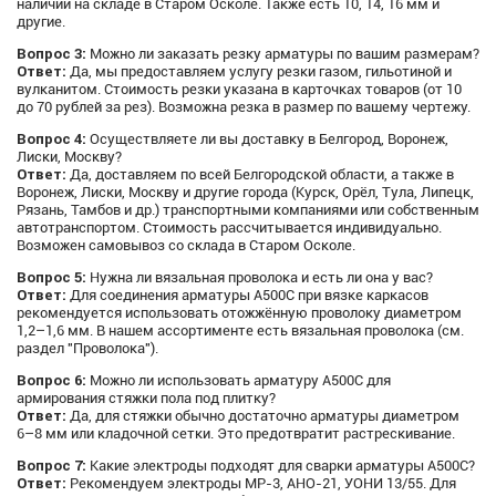
наличии на складе в Старом Осколе. Также есть 10, 14, 16 мм и
другие.
Вопрос 3:
Можно ли заказать резку арматуры по вашим размерам?
Ответ:
Да, мы предоставляем услугу резки газом, гильотиной и
вулканитом. Стоимость резки указана в карточках товаров (от 10
до 70 рублей за рез). Возможна резка в размер по вашему чертежу.
Вопрос 4:
Осуществляете ли вы доставку в Белгород, Воронеж,
Лиски, Москву?
Ответ:
Да, доставляем по всей Белгородской области, а также в
Воронеж, Лиски, Москву и другие города (Курск, Орёл, Тула, Липецк,
Рязань, Тамбов и др.) транспортными компаниями или собственным
автотранспортом. Стоимость рассчитывается индивидуально.
Возможен самовывоз со склада в Старом Осколе.
Вопрос 5:
Нужна ли вязальная проволока и есть ли она у вас?
Ответ:
Для соединения арматуры А500С при вязке каркасов
рекомендуется использовать отожжённую проволоку диаметром
1,2–1,6 мм. В нашем ассортименте есть вязальная проволока (см.
раздел "Проволока").
Вопрос 6:
Можно ли использовать арматуру А500С для
армирования стяжки пола под плитку?
Ответ:
Да, для стяжки обычно достаточно арматуры диаметром
6–8 мм или кладочной сетки. Это предотвратит растрескивание.
Вопрос 7:
Какие электроды подходят для сварки арматуры А500С?
Ответ:
Рекомендуем электроды МР-3, АНО-21, УОНИ 13/55. Для