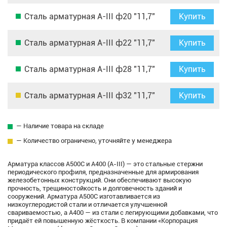
Сталь арматурная А-III ф20 "11,7"
Купить
Сталь арматурная А-III ф22 "11,7"
Купить
Сталь арматурная А-III ф28 "11,7"
Купить
Сталь арматурная А-III ф32 "11,7"
Купить
— Наличие товара на складе
— Количество ограничено, уточняйте у менеджера
Арматура классов А500С и А400 (А-III) — это стальные стержни
периодического профиля, предназначенные для армирования
железобетонных конструкций. Они обеспечивают высокую
прочность, трещиностойкость и долговечность зданий и
сооружений. Арматура А500С изготавливается из
низкоуглеродистой стали и отличается улучшенной
свариваемостью, а А400 — из стали с легирующими добавками, что
придаёт ей повышенную жёсткость. В компании «Корпорация