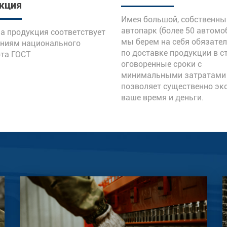
кция
Имея большой, собственны
автопарк (более 50 автомо
а продукция соответствует
мы берем на себя обязате
аниям национального
по доставке продукции в с
та ГОСТ
оговоренные сроки с
минимальными затратами
позволяет существенно эк
ваше время и деньги.