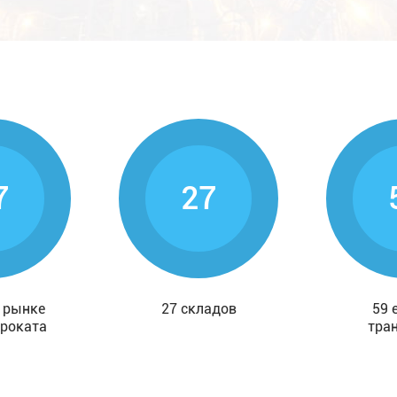
7
27
а рынке
27 складов
59 
роката
тра