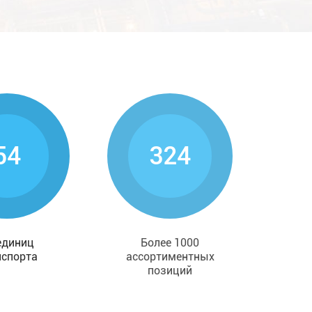
59
987
единиц
Более 1000
нспорта
ассортиментных
позиций