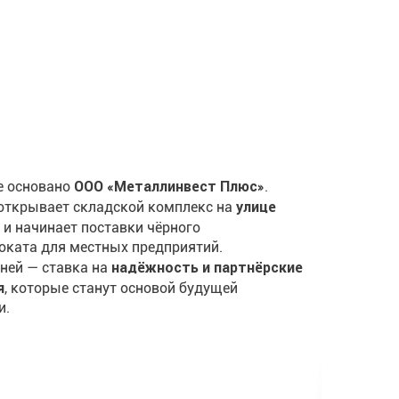
19
ООО «Металлинвест Плюс»
е основано
.
улице
открывает складской комплекс на
й
и начинает поставки чёрного
Вы
оката для местных предприятий.
Во
надёжность и партнёрские
ней — ставка на
я
, которые станут основой будущей
и.
Наз