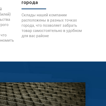
города
й
билей)
Склады нашей компании
льства
расположены в разных точках
трого
города, что позволяет забрать
товар самостоятельно в удобном
 что
для вас районе
ономить