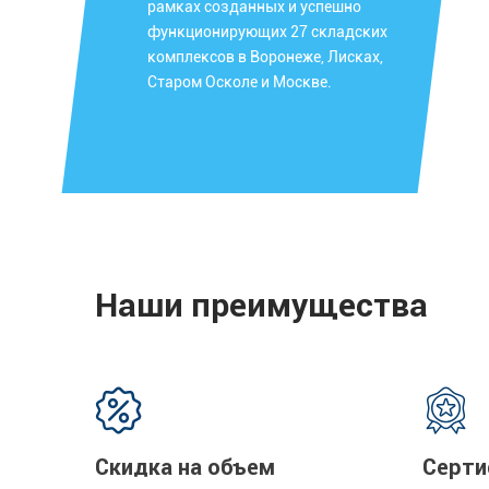
рамках созданных и успешно
функционирующих 27 складских
комплексов в Воронеже, Лисках,
Старом Осколе и Москве.
Наши преимущества
Скидка на объем
Серти