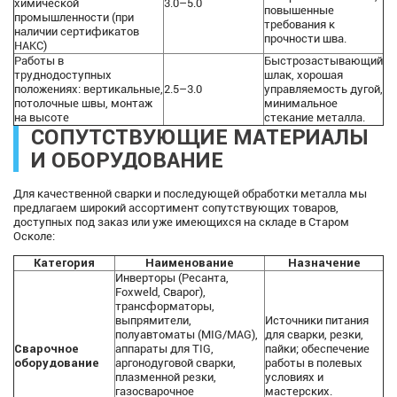
химической
3.0–5.0
повышенные
промышленности (при
требования к
наличии сертификатов
прочности шва.
НАКС)
Работы в
Быстрозастывающий
труднодоступных
шлак, хорошая
положениях: вертикальные,
2.5–3.0
управляемость дугой,
потолочные швы, монтаж
минимальное
на высоте
стекание металла.
СОПУТСТВУЮЩИЕ МАТЕРИАЛЫ
И ОБОРУДОВАНИЕ
Для качественной сварки и последующей обработки металла мы
предлагаем широкий ассортимент сопутствующих товаров,
доступных под заказ или уже имеющихся на складе в Старом
Осколе:
Категория
Наименование
Назначение
Инверторы (Ресанта,
Foxweld, Сварог),
трансформаторы,
выпрямители,
Источники питания
полуавтоматы (MIG/MAG),
для сварки, резки,
Сварочное
аппараты для TIG,
пайки; обеспечение
оборудование
аргонодуговой сварки,
работы в полевых
плазменной резки,
условиях и
газосварочное
мастерских.