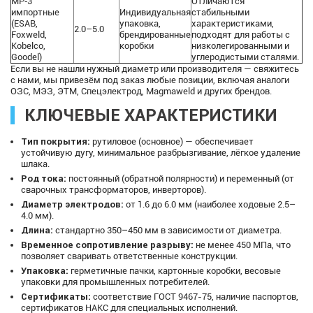
МР‑3
Отличаются
импортные
Индивидуальная
стабильными
(ESAB,
упаковка,
характеристиками,
2.0–5.0
Foxweld,
брендированные
подходят для работы с
Kobelco,
коробки
низколегированными и
Goodel)
углеродистыми сталями.
Если вы не нашли нужный диаметр или производителя — свяжитесь
с нами, мы привезём под заказ любые позиции, включая аналоги
ОЗС, МЭЗ, ЭТМ, Спецэлектрод, Magmaweld и других брендов.
КЛЮЧЕВЫЕ ХАРАКТЕРИСТИКИ
Тип покрытия:
рутиловое (основное) — обеспечивает
устойчивую дугу, минимальное разбрызгивание, лёгкое удаление
шлака.
Род тока:
постоянный (обратной полярности) и переменный (от
сварочных трансформаторов, инверторов).
Диаметр электродов:
от 1.6 до 6.0 мм (наиболее ходовые 2.5–
4.0 мм).
Длина:
стандартно 350–450 мм в зависимости от диаметра.
Временное сопротивление разрыву:
не менее 450 МПа, что
позволяет сваривать ответственные конструкции.
Упаковка:
герметичные пачки, картонные коробки, весовые
упаковки для промышленных потребителей.
Сертификаты:
соответствие ГОСТ 9467-75, наличие паспортов,
сертификатов НАКС для специальных исполнений.