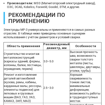
Производители:
МЭЗ (Магнитогорский электродный завод),
ОЗС, ЭСАБ, Kobelco, Foxweld, Goodel, ЭТМ, и другие.
РЕКОМЕНДАЦИИ ПО
ПРИМЕНЕНИЮ
Электроды МР‑3 универсальны и применяются в самых разных
отраслях. В таблице ниже приведены основные сценарии
использования с учётом диаметров и условий сварки.
Рекомендуемый
Область применения
Особенности
диаметр, мм
Высокая прочность
Строительство и монтаж
шва, возможность
металлоконструкций
сварки толстого
(каркасы зданий, фермы,
3.0–5.0
металла (листы,
колонны, балки, лестницы,
швеллеры, двутавры,
ограждения, перила)
уголки, трубы).
Ремонт и изготовление
Хорошая
деталей автомобилей
свариваемость
(кузова, рамы, кабины,
тонких листов,
карданные валы, рессоры,
минимальные
2.5–3.0
элементы подвески) для
деформации,
легковых и грузовых
возможность работы
машин (ВАЗ, ГАЗ, УАЗ,
в труднодоступных
КАМАЗ, ЗИЛ, МАЗ)
местах.
Аккуратный шов,