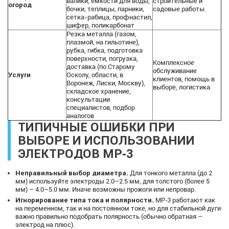
валики, емкости для воды,
строительные и
огород
бочки, теплицы, парники,
садовые работы.
сетка-рабица, профнастил,
шифер, поликарбонат
Резка металла (газом,
плазмой, на гильотине),
рубка, гибка, подготовка
поверхности, погрузка,
Комплексное
доставка (по Старому
обслуживание
Услуги
Осколу, области, в
клиентов, помощь в
Воронеж, Лиски, Москву),
выборе, логистика.
складское хранение,
консультации
специалистов, подбор
аналогов
ТИПИЧНЫЕ ОШИБКИ ПРИ
ВЫБОРЕ И ИСПОЛЬЗОВАНИИ
ЭЛЕКТРОДОВ МР‑3
Неправильный выбор диаметра.
Для тонкого металла (до 2
мм) используйте электроды 2.0–2.5 мм, для толстого (более 5
мм) – 4.0–5.0 мм. Иначе возможны прожоги или непровар.
Игнорирование типа тока и полярности.
МР‑3 работают как
на переменном, так и на постоянном токе, но для стабильной дуги
важно правильно подобрать полярность (обычно обратная –
электрод на плюс).