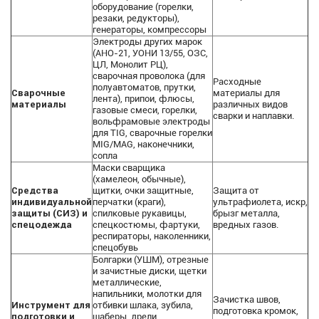
оборудование (горелки,
резаки, редукторы),
генераторы, компрессоры
Электроды других марок
(АНО-21, УОНИ 13/55, ОЗС,
ЦЛ, Монолит РЦ),
сварочная проволока (для
Расходные
полуавтоматов, прутки,
Сварочные
материалы для
лента), припои, флюсы,
материалы
различных видов
газовые смеси, горелки,
сварки и наплавки.
вольфрамовые электроды
для TIG, сварочные горелки
MIG/MAG, наконечники,
сопла
Маски сварщика
(хамелеон, обычные),
Средства
щитки, очки защитные,
Защита от
индивидуальной
перчатки (краги),
ультрафиолета, искр,
защиты (СИЗ) и
спилковые рукавицы,
брызг металла,
спецодежда
спецкостюмы, фартуки,
вредных газов.
респираторы, наколенники,
спецобувь
Болгарки (УШМ), отрезные
и зачистные диски, щетки
металлические,
напильники, молотки для
Зачистка швов,
Инструмент для
отбивки шлака, зубила,
подготовка кромок,
подготовки и
шаберы, дрели,