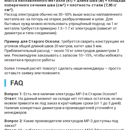
Масса наплавленного металла (кг) = длина шва (м) × площадь
поперечного сечения шва (см²) × плотность стали (7,85 г/
см³).
Расход электродов обычно на 30–50% выше массы наплавленного
металла из-за потерь на огарки, разбрызгивание и шлак. Для
бытовых нужд можно использовать упрощённый подход: на 1 кг
металла требуется примерно 1.5–1.7 кг электродов (зависит от
диаметра и типа соединения).
Пример для Старого Оскола:
требуется сварить конструкцию из
уголков общей длиной швов 20 метров, катет шва 5 мм.
Приблизительный расход – около 10 кг электродов диаметром 3
мм. Рекомендуем заказывать с запасом 10–15%, чтобы избежать
нехватки в процессе работы.
Более точный расчёт помогут сделать наши менеджеры – просто
оставьте заявку или позвоните.
FAQ
Вопрос 1:
Есть ли в наличии электроды МР‑3 в Старом Осколе?
Ответ:
На данный момент на складе нет готовых остатков, но мы
можем привезти их под заказ в кратчайшие сроки (от 1 до 3 дней).
Наличие конкретных диаметров и производителей уточняйте у
менеджеров.
Вопрос 2:
Какие производители электродов МР‑3 доступны под
заказ?