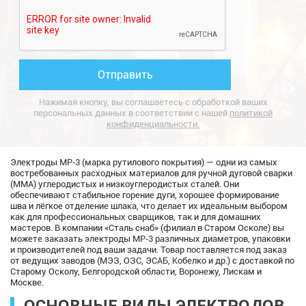
Нажимая кнопку, вы соглашаетесь с обработкой ваших
персональных данных в соответствии с нашей
политикой
конфиденциальности.
Электроды МР‑3 (марка рутилового покрытия) — одни из самых
востребованных расходных материалов для ручной дуговой сварки
(MMA) углеродистых и низкоуглеродистых сталей. Они
обеспечивают стабильное горение дуги, хорошее формирование
шва и лёгкое отделение шлака, что делает их идеальным выбором
как для профессиональных сварщиков, так и для домашних
мастеров. В компании «Сталь снаб» (филиал в Старом Осколе) вы
можете заказать электроды МР‑3 различных диаметров, упаковки
и производителей под ваши задачи. Товар поставляется под заказ
от ведущих заводов (МЭЗ, ОЗС, ЭСАБ, Кобелко и др.) с доставкой по
Старому Осколу, Белгородской области, Воронежу, Лискам и
Москве.
ОСНОВНЫЕ ВИДЫ ЭЛЕКТРОДОВ