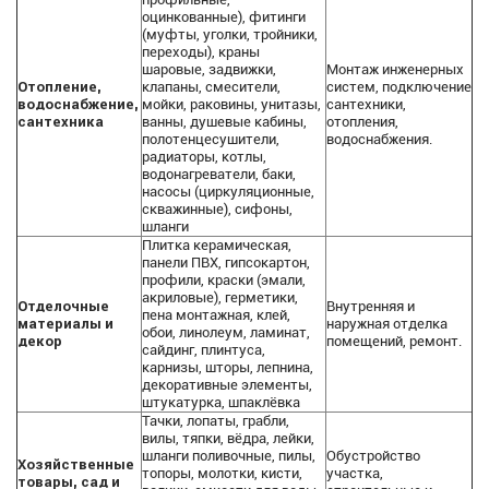
оцинкованные), фитинги
(муфты, уголки, тройники,
переходы), краны
шаровые, задвижки,
Монтаж инженерных
Отопление,
клапаны, смесители,
систем, подключение
водоснабжение,
мойки, раковины, унитазы,
сантехники,
сантехника
ванны, душевые кабины,
отопления,
полотенцесушители,
водоснабжения.
радиаторы, котлы,
водонагреватели, баки,
насосы (циркуляционные,
скважинные), сифоны,
шланги
Плитка керамическая,
панели ПВХ, гипсокартон,
профили, краски (эмали,
акриловые), герметики,
Отделочные
Внутренняя и
пена монтажная, клей,
материалы и
наружная отделка
обои, линолеум, ламинат,
декор
помещений, ремонт.
сайдинг, плинтуса,
карнизы, шторы, лепнина,
декоративные элементы,
штукатурка, шпаклёвка
Тачки, лопаты, грабли,
вилы, тяпки, вёдра, лейки,
шланги поливочные, пилы,
Обустройство
Хозяйственные
топоры, молотки, кисти,
участка,
товары, сад и