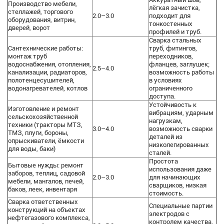
Производство мебели,
лёгкая зачистка,
стеллажей, торгового
2.0–3.0
подходит для
оборудования, витрин,
тонкостенных
дверей, ворот
профилей и труб.
Сварка стальных
Сантехнические работы:
труб, фитингов,
монтаж труб
переходников,
водоснабжения, отопления,
фланцев, заглушек;
2.5–4.0
канализации, радиаторов,
возможность работы
полотенцесушителей,
в условиях
водонагревателей, котлов
ограниченного
доступа.
Устойчивость к
Изготовление и ремонт
вибрациям, ударным
сельскохозяйственной
нагрузкам,
техники (тракторы МТЗ,
3.0–4.0
возможность сварки
ТМЗ, плуги, бороны,
деталей из
опрыскиватели, ёмкости
низколегированных
для воды, баки)
сталей.
Простота
Бытовые нужды: ремонт
использования даже
заборов, теплиц, садовой
2.0–3.0
для начинающих
мебели, мангалов, печей,
сварщиков, низкая
баков, леек, инвентаря
стоимость.
Сварка ответственных
Специальные партии
конструкций на объектах
электродов с
нефтегазового комплекса,
контролем качества,