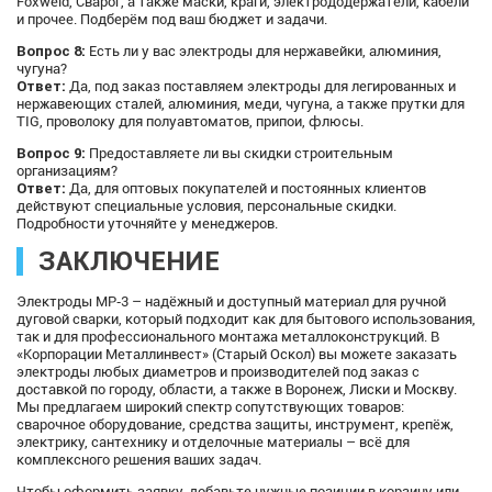
Foxweld, Сварог, а также маски, краги, электрододержатели, кабели
и прочее. Подберём под ваш бюджет и задачи.
Вопрос 8:
Есть ли у вас электроды для нержавейки, алюминия,
чугуна?
Ответ:
Да, под заказ поставляем электроды для легированных и
нержавеющих сталей, алюминия, меди, чугуна, а также прутки для
TIG, проволоку для полуавтоматов, припои, флюсы.
Вопрос 9:
Предоставляете ли вы скидки строительным
организациям?
Ответ:
Да, для оптовых покупателей и постоянных клиентов
действуют специальные условия, персональные скидки.
Подробности уточняйте у менеджеров.
ЗАКЛЮЧЕНИЕ
Электроды МР‑3 – надёжный и доступный материал для ручной
дуговой сварки, который подходит как для бытового использования,
так и для профессионального монтажа металлоконструкций. В
«Корпорации Металлинвест» (Старый Оскол) вы можете заказать
электроды любых диаметров и производителей под заказ с
доставкой по городу, области, а также в Воронеж, Лиски и Москву.
Мы предлагаем широкий спектр сопутствующих товаров:
сварочное оборудование, средства защиты, инструмент, крепёж,
электрику, сантехнику и отделочные материалы – всё для
комплексного решения ваших задач.
Чтобы оформить заявку, добавьте нужные позиции в корзину или