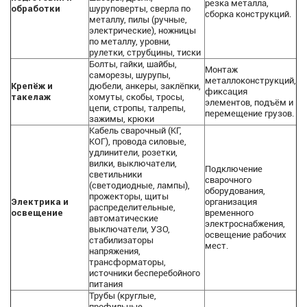
резка металла,
обработки
шуруповерты, сверла по
сборка конструкций.
металлу, пилы (ручные,
электрические), ножницы
по металлу, уровни,
рулетки, струбцины, тиски
Болты, гайки, шайбы,
Монтаж
саморезы, шурупы,
металлоконструкций,
Крепёж и
дюбели, анкеры, заклёпки,
фиксация
такелаж
хомуты, скобы, тросы,
элементов, подъём и
цепи, стропы, талрепы,
перемещение грузов.
зажимы, крюки
Кабель сварочный (КГ,
КОГ), провода силовые,
удлинители, розетки,
вилки, выключатели,
Подключение
светильники
сварочного
(светодиодные, лампы),
оборудования,
прожекторы, щиты
Электрика и
организация
распределительные,
освещение
временного
автоматические
электроснабжения,
выключатели, УЗО,
освещение рабочих
стабилизаторы
мест.
напряжения,
трансформаторы,
источники бесперебойного
питания
Трубы (круглые,
профильные,