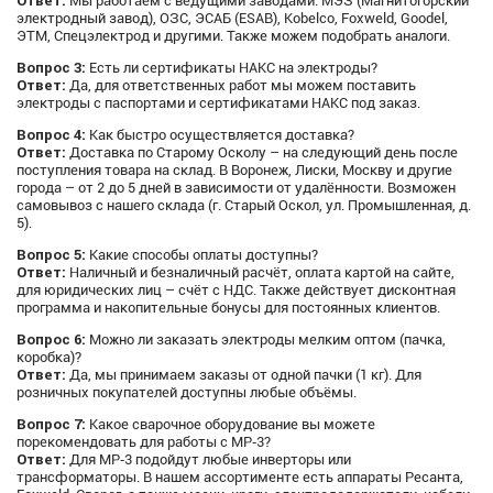
Ответ:
Мы работаем с ведущими заводами: МЭЗ (Магнитогорский
электродный завод), ОЗС, ЭСАБ (ESAB), Kobelco, Foxweld, Goodel,
ЭТМ, Спецэлектрод и другими. Также можем подобрать аналоги.
Вопрос 3:
Есть ли сертификаты НАКС на электроды?
Ответ:
Да, для ответственных работ мы можем поставить
электроды с паспортами и сертификатами НАКС под заказ.
Вопрос 4:
Как быстро осуществляется доставка?
Ответ:
Доставка по Старому Осколу – на следующий день после
поступления товара на склад. В Воронеж, Лиски, Москву и другие
города – от 2 до 5 дней в зависимости от удалённости. Возможен
самовывоз с нашего склада (г. Старый Оскол, ул. Промышленная, д.
5).
Вопрос 5:
Какие способы оплаты доступны?
Ответ:
Наличный и безналичный расчёт, оплата картой на сайте,
для юридических лиц – счёт с НДС. Также действует дисконтная
программа и накопительные бонусы для постоянных клиентов.
Вопрос 6:
Можно ли заказать электроды мелким оптом (пачка,
коробка)?
Ответ:
Да, мы принимаем заказы от одной пачки (1 кг). Для
розничных покупателей доступны любые объёмы.
Вопрос 7:
Какое сварочное оборудование вы можете
порекомендовать для работы с МР‑3?
Ответ:
Для МР‑3 подойдут любые инверторы или
трансформаторы. В нашем ассортименте есть аппараты Ресанта,