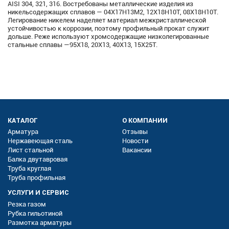
AISI 304, 321, 316. Востребованы металлические изделия из
никельсодержащих сплавов — 04Х17Н13М2, 12Х18Н10Т, 08Х18Н10Т.
Легирование никелем наделяет материал межкристаллической
устойчивостью к коррозии, поэтому профильный прокат служит
дольше. Реже используют хромсодержащие низколегированные
стальные сплавы —95Х18, 20Х13, 40Х13, 15Х25Т.
КАТАЛОГ
О КОМПАНИИ
Арматура
Отзывы
Нержавеющая сталь
Новости
Лист стальной
Вакансии
Балка двутавровая
Труба круглая
Труба профильная
УСЛУГИ И СЕРВИС
Резка газом
Рубка гильотиной
Размотка арматуры