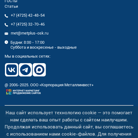
ГОСТы
Статьи
+7 (4725) 42-48-54
+7 (4725) 32-70-46
met@metplus-osk.ru
Будни: 8:00 - 17:00
Суббота и воскресенье - выходные
Мы в социальных сетях:
@ 2006-2025. ООО «Корпорация Металлинвест»
Наш сайт использует технологию cookie — это помогает
На нашем сайте осуществляется сбор персональных данных и
нам сделать ваш опыт работы с сайтом наилучшим.
cookies
для улучшения работы сайта, персонализации контента, в
том числе с использованием
рекомендательных технологий
и
Продолжая использовать данный сайт, вы соглашаетесь
анализа посещаемости. Продолжая пользоваться сайтом, вы
с использованием нами cookie-файлов. Для получения
соглашаетесь с использованием cookies и обработкой ваших