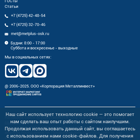
ГОСТы
Статьи
+7 (4725) 42-48-54
+7 (4725) 32-70-46
met@metplus-osk.ru
Будни: 8:00 - 17:00
Суббота и воскресенье - выходные
Мы в социальных сетях:
@ 2006-2025. ООО «Корпорация Металлинвест»
Наш сайт использует технологию cookie — это помогает
На нашем сайте осуществляется сбор персональных данных и
нам сделать ваш опыт работы с сайтом наилучшим.
cookies
для улучшения работы сайта, персонализации контента, в
том числе с использованием
рекомендательных технологий
и
Продолжая использовать данный сайт, вы соглашаетесь
анализа посещаемости. Продолжая пользоваться сайтом, вы
с использованием нами cookie-файлов. Для получения
соглашаетесь с использованием cookies и обработкой ваших